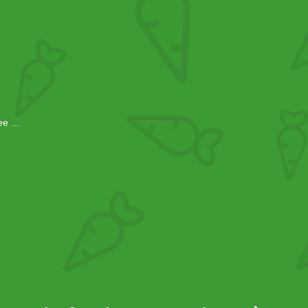
mee …