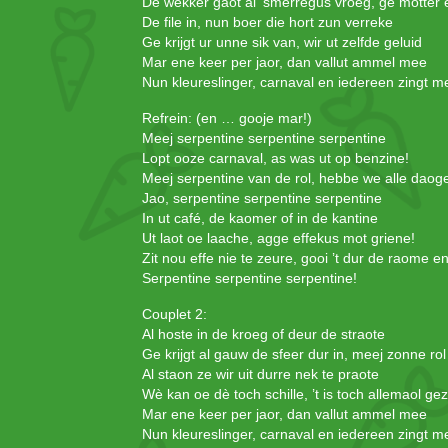
De wekker gaot al ‘smerregus vroeg, ge motter e
De file in, nun boer die hort zun verreke
Ge krijgt ur unne sik van, wir ut zelfde geluid
Mar ene keer per jaor, dan vallut ammel mee
Nun kleureslinger, carnaval en iedereen zingt 
Refrein: (en … gooje mar!)
Meej serpentine serpentine serpentine
Lopt ooze carnaval, as was ut op benzine!
Meej serpentine van de rol, hebbe we alle daoge 
Jao, serpentine serpentine serpentine
In ut café, de kaomer of in de kantine
Ut laot oe laache, agge effekus mot griene!
Zit nou effe nie te zeure, gooi ’t dur de raome e
Serpentine serpentine serpentine!
Couplet 2:
Al hoste in de kroeg of deur de straote
Ge krijgt al gauw de sfeer dur in, meej zonne rol 
Al staon ze wir uit durre nek te praote
Wè kan oe dè toch schille, ’t is toch allemaol ge
Mar ene keer per jaor, dan vallut ammel mee
Nun kleureslinger, carnaval en iedereen zingt 