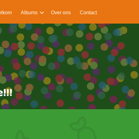
lkom
Albums
Over ons
Contact
!!!