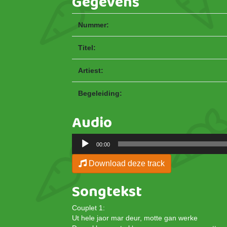
Gegevens
Nummer:
Titel:
Artiest:
Begeleiding:
Audio
Audiospeler
00:00
Download deze track
Songtekst
Couplet 1:
Ut hele jaor mar deur, motte gan werke