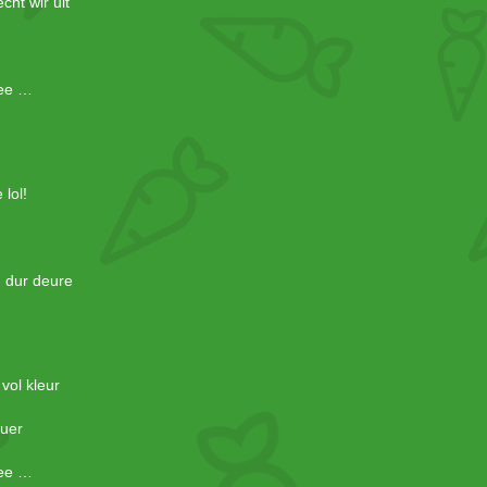
cht wir uit
mee …
lol!
n dur deure
vol kleur
zuer
mee …