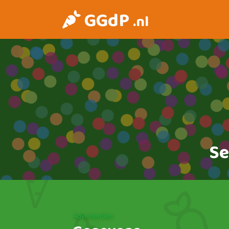
GGdP
.nl
Se
Advertenties