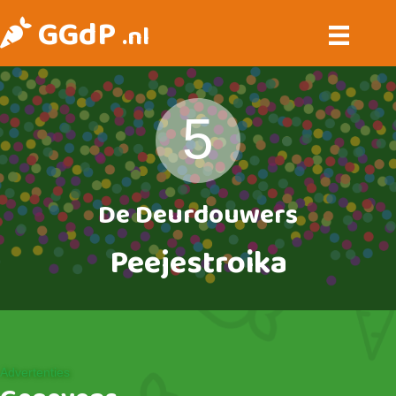
GGdP
.nl
5
De Deurdouwers
Peejestroika
Advertenties