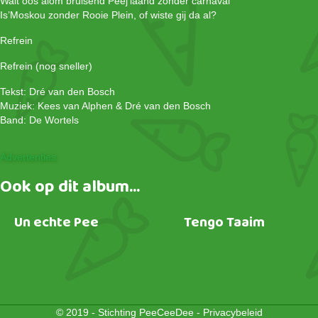
Walt oos alom bruisend Peej’laand zonder carnaval
Is’Moskou zonder Rooie Plein, of wiste gij da al?
Refrein
Refrein (nog sneller)
Tekst: Dré van den Bosch
Muziek: Kees van Alphen & Dré van den Bosch
Band: De Wortels
Advertenties
Ook op dit album...
Un echte Pee
Tengo Taaim
© 2019 - Stichting PeeCeeDee -
Privacybeleid