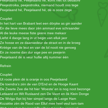
Peejelaand hé, Peejelaand hé, komt niet tot bedaore
Peejestroika, peejestroika, niemand houdt oos tege
Peejelaand hé, Peejelaand hé, dè is ooze zege
Couplet:
In het hart van Brabant leet een dörpke as gin aander
En die lieve mees daor zèn ammaol eve schraander
Al die leuke meese fiste gèère mee mekaor
Liefst 4 daoge lang in ut begin van elluk jaor
Ze hosse en ze daansedeur de straot en in de kroeg
Krèège van de leut en van de lol nooit nie genoeg
En ze noeme dan dur eige pee en peejerin
Peejelaand dè is veur hullie altij nummer één
Refrein
Couplet:
Ut rooie plein dè is oranje in oos Peejelaand
De toendra’s zèn de van D’End en de Hooge Kaant
De Zwarte Zee die hit hier ‘Woeste’ en is nog noot bezonge
Letlaand en Wit Ruslaand zen De Vaort en ôk Klein Donge
De Wolga lôpt bij hier simpel langs de Laoge Ham
Kozakke zèn de Raod van Elluf mee heel veul tam-tam