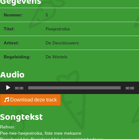
Gegevens
Nummer:
5
Titel:
Peejestroika
Artiest:
De Deurdouwers
Begeleiding:
De Wortels
Audio
Audiospeler
00:00
00:00
Download deze track
Songtekst
Refrein:
Pee-hee-heejestroika, fiste mee mekaore