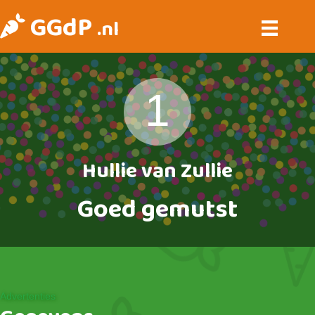
GGdP
.nl
1
Hullie van Zullie
Goed gemutst
Advertenties