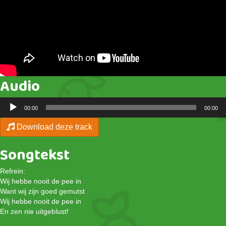
Audio
Audiospeler
00:00
00:00
Download deze track
Songtekst
Refrein:
Wij hebbe nooit de pee in
Want wij zijn goed gemutst
Wij hebbe nooit de pee in
En zen nie uitgeblust!