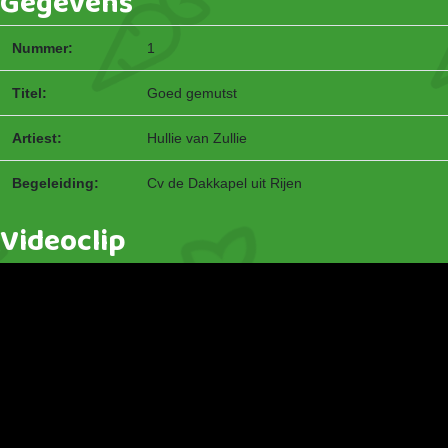
Gegevens
Nummer:
1
Titel:
Goed gemutst
Artiest:
Hullie van Zullie
Begeleiding:
Cv de Dakkapel uit Rijen
Videoclip