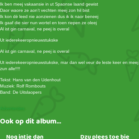
Ik ben meej vakaansie in ut Spaonse laand gewist
Daor waore ze aon’t vechten meej zon hil bist
Ik kon dè leed nie aonzienen dus ik ik naor beneej
Ik gaaf die sier nun wortel en toen riepen ze oleej
Al ist gin carnaval, ne peej is overal
Ut iederekeeropnieuwstukske
Al ist gin carnaval, ne peej is overal
Ut iederekeeropnieuwstukske, mar dan wel veur de leste keer en meej
zun alle!!!!
Tekst: Hans van den Udenhout
Muziek: Rolf Rombouts
Band: De Uitslaopers
Advertenties
Ook op dit album...
Nog intje dan
Dzu plees toe bie