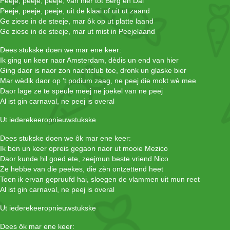
Peeje, peeje, peeje, van hier tot Berg en Dal
Peeje, peeje, peeje, uit de klaai of uit ut zaand
Ge ziese in de steeje, mar ôk op ut platte laand
Ge ziese in de steeje, mar ut mist in Peejelaand
Dees stukske doen we mar ene keer:
Ik ging un keer naor Amsterdam, dèdis un end van hier
Ging daor is naor zon nachtclub toe, dronk un glaske bier
Mar wèdik daor op ’t podium zaag, ne peej die mokt wè mee
Daor lage ze te speule meej ne joekel van ne peej
Al ist gin carnaval, ne peej is overal
Ut iederekeeropnieuwstukske
Dees stukske doen we ôk mar ene keer:
Ik ben un keer opreis gegaon naor ut mooie Mezico
Daor kunde hil goed ete, zeejmun beste vriend Nico
Ze hebbe van die peekes, die zèn ontzettend heet
Toen ik ervan gepruufd hai, sloegen de vlammen uit mun reet
Al ist gin carnaval, ne peej is overal
Ut iederekeeropnieuwstukske
Dees ôk mar ene keer: