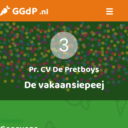
GGdP
.nl
3
Pr. CV De Pretboys
De vakaansiepeej
Advertenties