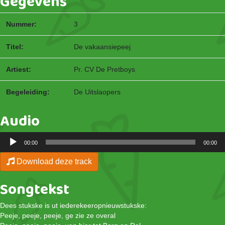
Gegevens
Nummer:
3
Titel:
De vakaansiepeej
Artiest:
Pr. CV De Pretboys
Begeleiding:
De Uitslaopers
Audio
Audiospeler
00:00
00:00
Download deze track
Songtekst
Dees stukske is ut iederekeeropnieuwstukske:
Peeje, peeje, peeje, ge zie ze overal