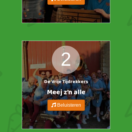
https://ggdp.nl/wp-content/uploads/2025/01/Hoes-150x150.jpeg
2
De Vrije Tijdrekkers
Meej z’n alle
Beluisteren