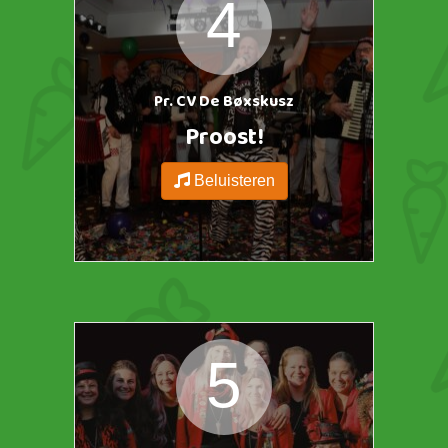
4
Pr. CV De Bøxskusz
Proost!
Beluisteren
https://ggdp.nl/wp-content/uploads/2025/01/Hoes-150x150.jpeg
5