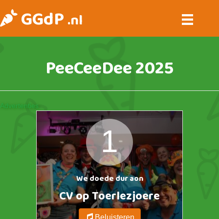
GGdP
.nl
PeeCeeDee 2025
https://ggdp.nl/wp-content/uploads/2025/01/Hoes-150x150.jpeg
Advertenties
1
We doede dur aon
CV op Toerlezjoere
Beluisteren