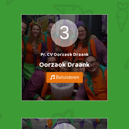
https://ggdp.nl/wp-content/uploads/2025/01/Hoes-150x150.jpeg
3
Pr. CV Oorzaok Draank
Oorzaok Draank
Beluisteren
https://ggdp.nl/wp-content/uploads/2025/01/Hoes-150x150.jpeg