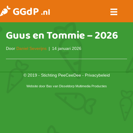
GGdP
.nl
Guus en Tommie – 2026
Door
Daniel Severijns
|
14 januari 2026
© 2019 - Stichting PeeCeeDee -
Privacybeleid
Website door
Bas van Disseldorp Multimedia Producties